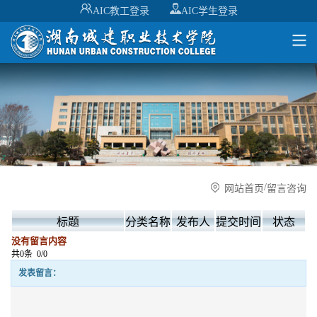
AIC教工登录
AIC学生登录
/
网站首页
留言咨询
标题
分类名称
发布人
提交时间
状态
没有留言内容
共0条
0/0
发表留言：