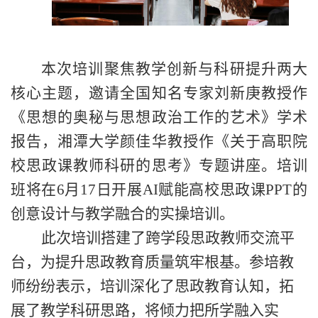
本次培训聚焦教学创新与科研提升两大
核心主题
，邀请
全国知名专家刘新庚教授作
《思想的奥秘与思想政治工作的艺术》学术
报告
，
湘潭大学颜佳华教授作《
关于
高职院
校思政课教师科研
的思考
》
专题
讲座。
培训
班将在
6月17日开展AI赋能高校思政课PPT的
创意设计与教学融合的实操培训。
此次培训搭建了跨学段思政教师交流平
台，为提升思政教育质量筑牢根基。参培教
师纷纷表示
，
培训深化了思政教育认知，拓
展了教学科研思路
，
将
倾力
把所学融入实