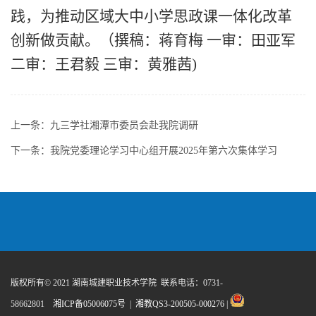
践，
为
推动
区域
大中小学思政课一体化
改革
创新做贡献
。
（撰稿：蒋育梅
一
审：田亚军
二
审：王君毅 三审：黄雅茜
)
上一条：
九三学社湘潭市委员会赴我院调研
下一条：
我院党委理论学习中心组开展2025年第六次集体学习
版权所有© 2021 湖南城建职业技术学院 联系电话：0731-
58662801
湘ICP备05006075号
|
湘教QS3-200505-000276
|