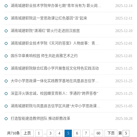
湖南城建职业技术学院举办第七期“青年当有为 薪火阅传承”真人图书演绎竞赛
2025-12-14
湖南城建职院这一堂思政课让红色基因“活”起来
2025-12-11
湖南城建职院“潇湘红”薪火行走进田汉故居
2025-12-10
湖南城建职业技术学院《天河的答案》人物故事：青春的选择
2025-12-01
国乐华章奏响校园 师生共赴高雅艺术之约
2025-12-01
湖南城建职院联合红霞小学开展鲁班文化特色实践活动
2025-11-25
大中小学思政课一体化实践教学基地在凤凰县吉信学区揭牌
2025-11-25
深蓝淬火铸忠诚，校园蝶变育新人：李通的“跨界答卷”
2025-11-25
湖南城建职院与凤凰县吉信学区共建“大中小学思政课一体化建设实践教学基地”
2025-11-05
打造智能建造教师团队 推动职教改革
2025-10-28
...
...
共710条
上页
1
3
4
5
6
7
60
下页
第