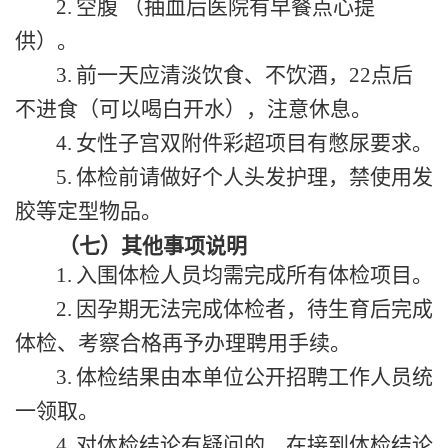
2.
空腹
（抽血后医院有早餐点心提
供）。
3.
前一天应清淡饮食、不饮酒，
22
点后
不进食（可以喝白开水），注意休息。
4.
女性子宫双附件彩超项目有憋尿要求。
5.
体检前请做好个人头发护理，禁使用发
胶等定型物品。
（七）
其他事项说明
1.
入围体检人员均需完成所有体检项目。
2.
因孕期无法完成体检者，待生育后完成
体检、考察合格再予办理聘用手续。
3.
体检结果由本单位公开招聘工作人员统
一领取。
4.
对体检结论有疑问的，在接到体检结论