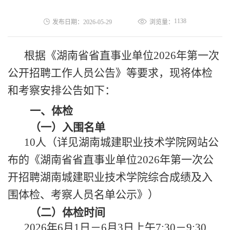
1138
发布日期：2026-05-29
浏览量：
根据《湖南省省直事业单位
2026
年第一次
公开招聘工作人员公告》等要求
，现将体检
和考察安排公告如下：
一、
体检
（一）
入围名单
10
人（详见湖南城建职业技术
学院
网站公
布的《湖南省省直事业单位
2026
年第一次公
开招聘湖南城建职业技术学院综合成绩及入
围体检、考察人员名单公示
》）
（二）
体检时间
2026
年
6
月
1
日－
6
月
3
日上午
7:
3
0
－
9
:
3
0