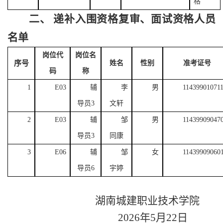
格
二、
递补入围资格复审、面试资格人员
名单
岗位代
岗位名
序号
姓名
性别
准考证号
码
称
1
E0
3
辅
李
男
11439901071
导员
3
文轩
2
E0
3
辅
邹
男
11439909047
导员
3
同康
3
E0
6
辅
邹
女
11439909060
导员
6
宇婷
湖南城建职业技术学院
2026
年
5
月
22
日