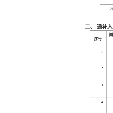
2
二、
递补入
岗
序号
1
2
3
4