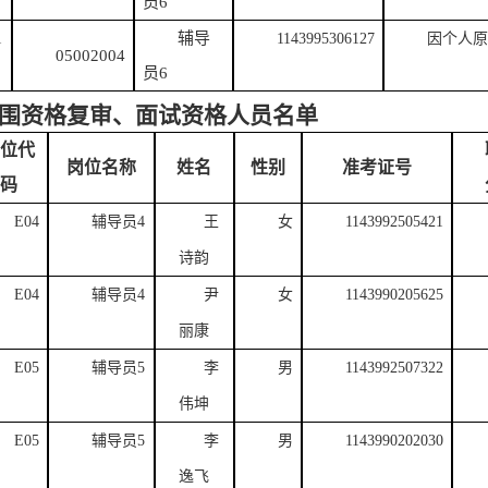
员
6
辅导
1
1143995306127
因个人原
05002004
员
6
围资格复审、面试资格人员名单
位代
岗位名称
姓名
性别
准考证号
码
E04
辅导员
4
王
女
1143992505421
诗韵
E04
辅导员
4
尹
女
1143990205625
丽康
E05
辅导员
5
李
男
1143992507322
伟坤
E05
辅导员
5
李
男
1143990202030
逸飞