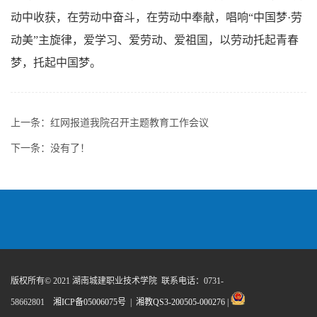
动中收获，在劳动中奋斗，在劳动中奉献，唱响“中国梦·劳
动美”主旋律，爱学习、爱劳动、爱祖国，以劳动托起青春
梦，托起中国梦。
上一条：
红网报道我院召开主题教育工作会议
下一条：没有了！
版权所有© 2021 湖南城建职业技术学院 联系电话：0731-
58662801
湘ICP备05006075号
|
湘教QS3-200505-000276
|