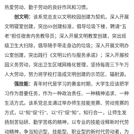
热爱劳动、勤于劳动的良好作风和习惯。
创文明：
该系党总支以文明校园创建为契机，深入开展
文明寝室创建，突出6S创建标准，倡导垃圾下楼，聘请“五
老”担任宿舍内务教导员；深入开展文明教室创建，突出班
级卫生大扫除，倡导随手带走身边的垃圾；深入开展文明办
公室创建，突出践行《文明公约与服务承诺》；深入开展校
园义务劳动，突出卫生区域网格化管理，坚持每周三下午万
人大劳动，努力将学校打造成文明创建的示范区、辐射源。
强技能：
青年时代是学习的黄金时期，大学生应该把学
习作为首要任务，作为一种政治责任、一种精神追求、一种
生活方式。该系党总支通过举办师生技能竞赛、劳动竞赛的
方式，以“知”促“行”、以“行”促“知”，知行合一，让师生发
扬刻苦钻研、勤学苦练的精神，以专业的技能诠释新时代劳
动精神，争当知识型、技能型、职业型的新时代劳动者，为