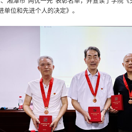
单、湘潭市“两优一先”表彰名单，并宣读了学院《关
进单位和先进个人的决定》。