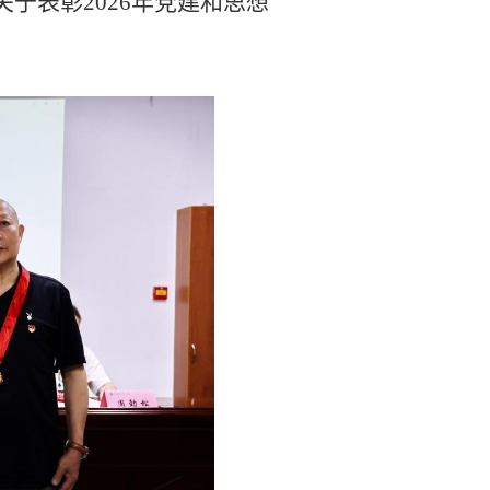
于表彰2026年党建和思想