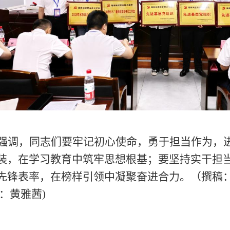
强调，同志们要牢记初心使命，勇于担当作为，
装，在学习教育中筑牢思想根基；要坚持实干担
先锋表率，在榜样引领中凝聚奋进合力。
（撰稿
：
黄雅茜
)