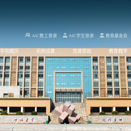
AIC教工登录
AIC学生登录
教育基金会
学院概况
机构设置
党建思政
教育教学