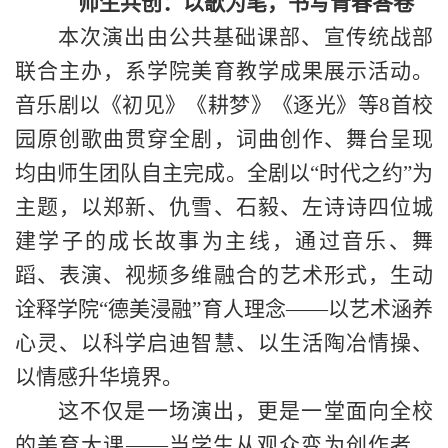
师生共创：以歌为笔，书写青春答卷
本次演出由公共基础课部、宣传统战部
联合主办，系学院美育教学成果展示活动。
音乐剧以《初见》《耕梦》《逐光》等
8
首校
园原创歌曲贯穿全剧，词曲创作、舞台呈现
均由师生团队自主完成。
全剧以
“时代之约”为
主题，以郑新、仇雪、石毅、左诗诗四位城
建学子的成长故事为主线，通过音乐、舞
蹈、表演、视频多维融合的艺术形式，生动
诠释学院“德美浸融”育人理念——以艺术涵养
心灵、以科学启迪智慧、以生活陶冶情操、
以情感升华境界。
这不仅是一场演出，更是一堂面向全校
的美育大课
——当学生从观众变为创作者，