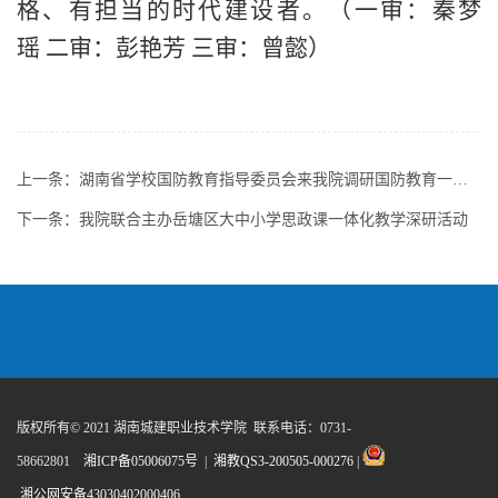
格、有担当的时代建设者。
（一审
：秦梦
瑶 二审：彭艳芳 三审：曾懿
）
上一条：
湖南省学校国防教育指导委员会来我院调研国防教育一体化建设
下一条：
我院联合主办岳塘区大中小学思政课一体化教学深研活动
版权所有© 2021 湖南城建职业技术学院 联系电话：0731-
58662801
湘ICP备05006075号
|
湘教QS3-200505-000276
|
湘公网安备43030402000406