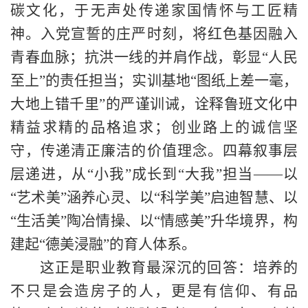
碳文化
，于无声处传递家国情怀与工匠精
神。入党宣誓的庄严时刻，将红色基因融入
青春血脉；抗洪一线的并肩作战，彰显
“
人民
至上
”
的责任担当；实训基地
“
图纸上差一毫，
大地上错千里
”
的严谨训诫，诠释鲁班文化中
精益求精的品格追求；创业路上的诚信坚
守，传递清正廉洁的价值理念。
四幕叙事层
层递进，从
“小我”成长到“大我”担当——以
“艺术美”涵养心灵、以“科学美”启迪智慧、以
“生活美”陶冶情操、以“情感美”升华境界，构
建起“德美浸融”的育人体系。
这正是职业教育最深沉的回答：培养的
不只是会造房子的人，更是有信仰、有品