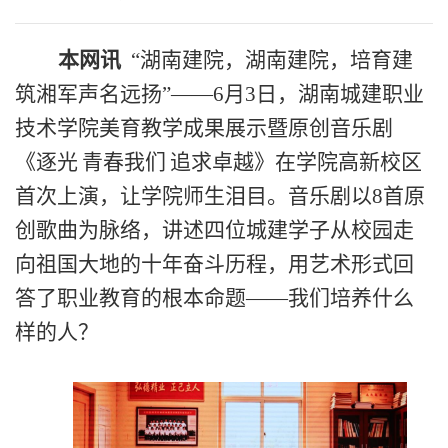
本网讯
“
湖南建院，湖南建院，培育建
筑湘军声名远扬
”
——
6月3日，
湖南城建职业
技术学院美育教学成果展示暨原创音乐剧
《逐光
青春我们
追求卓越》在学院高新校区
首次上演，让学院师生泪目。
音乐剧
以
8
首原
创歌曲为
脉络
，讲述四位城建学子从校园走
向祖国大地的十年奋斗历程，用
艺术形式
回
答了职业教育的根本命题
——我们培养什么
样的人？