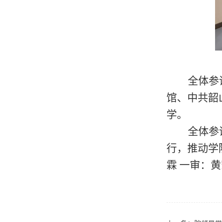
全体参
馆、中共韶
学。
全体参
行，推动学
霖
一审：黄