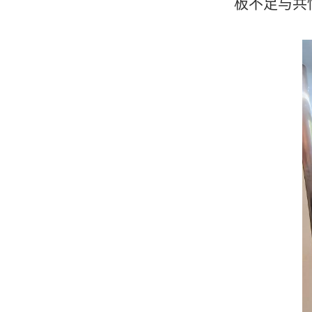
板不足
与
共