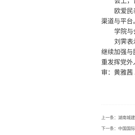
会上，
欧爱民
渠道与平台
学院
与
刘霁表
继续
加强与
重发挥党外
审：黄雅茜
上一条：
湖南城建
下一条：
中国国际