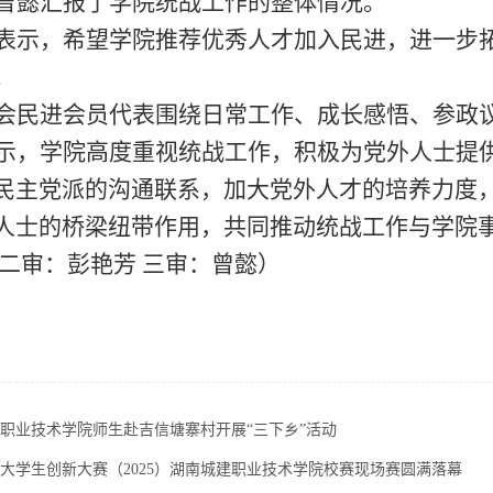
曾懿汇报了学院统战工作的整体情况。
表示
，
希望
学院推荐优秀人才加入
民进，
进一步
。
会
民进
会员代表
围绕日常工作、
成长感悟
、
参政
示，学院高度重视统战工作，积极为党外人士提
民主党派的沟通联系，加大党外人才的培养力度
人士的桥梁纽带作用
，共同推动统战工作与学院
二审：彭艳芳
三审：曾懿）
职业技术学院师生赴吉信塘寨村开展“三下乡”活动
大学生创新大赛（2025）湖南城建职业技术学院校赛现场赛圆满落幕