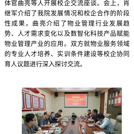
体官曲亮
等人开展校企
交流座谈。会上
，
肖
继军介绍
了我
院发展情况和校企合作
的阶段
性成果
，曲亮
介绍了
物业管理行业发展趋
势、人才需求变化以及数智化科技产品赋能
物业管理产业的应用。双方就物业
服务领域
的
专业人才培养
、
实训条件建设等
校企协同
育人议题进行深入探讨交流
。