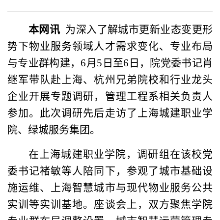
本网讯
为深入了解
城市更新
业态变更形
势下物业服务
领域
人才需求变化、专业布局
与
专业
群构建，
6月5日
至
6日，院党委书记肖
继军带队赴上海、杭州兄弟院校和行业龙头
企业
开展专题
调研
，
管理工程系
相关负责人
参加
。
此次调研
先后走访了上海城建职业学
院、
绿城服务集团
。
在上海城建职业学院，调研组在该校党
委书记褚敏等人陪同下，参观了城市基础设
施运维、上海智慧城市与现代物业服务公共
实训等实训基地。座谈会上，双方聚焦学院