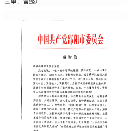
三审：曾懿）