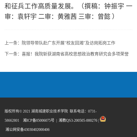
和征兵工作高质量发展。（撰稿：钟振宇
一
审：袁轩宇
二审：黄雅茜
三审：曾懿
）
上一条：
院领导带队赴广东开展“校友回湘”及访岗拓岗工作
下一条：
喜报！我院斩获湖南省高校思想政治教育研究会多项荣誉
版权所有© 2021 湖南城建职业技术学院 联系电话：0731-
58662801
湘ICP备05006075号
|
湘教QS3-200505-000276
|
湘公网安备43030402000406