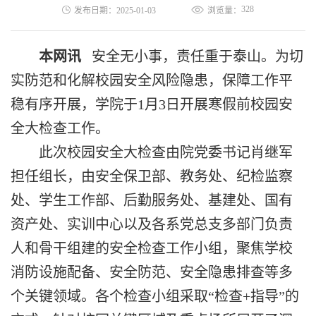
328
发布日期：2025-01-03
浏览量：
本网讯
安全无小事，责任重于泰山。
为切
实防范和化解校园安全风险隐患，保障工作平
稳有序开展，学院于
1月3日开展寒假前校园安
全大检查工作
。
此次校园安全
大检查
由院党委书记肖继军
担任组长，
由安全保卫部、教务处、纪检监察
处、学生工作部、后勤服务处、基建处、国有
资产处、实训中心以及各系党总支多部门负责
人和骨干组建的安全检查工作小组
，
聚焦学校
消防设施配备、
安全防范、安全隐患排查等
多
个关键领域
。
各个检查
小
组采取
“检查+指导”的