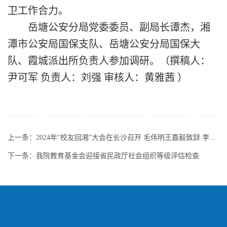
卫工作合力。
岳塘公安分局党委委员、副局长谭杰，湘
潭
市公安
局国保支队、岳塘公安分局国保大
队、
霞城派出所
负责人参加调研。（撰稿人：
尹可军
负责人：刘强
审核人：黄雅茜
）
上一条：
2024年“校友回湘”大会在长沙召开 毛伟明王嘉毅致辞 李殿勋出席
下一条：
我院教育基金会迎接省民政厅社会组织等级评估检查