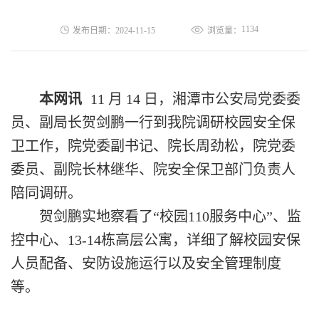
1134
发布日期：2024-11-15
浏览量：
本网讯
11 月 14 日，
湘潭市公安局党委委
员、副局长贺剑鹏一行
到
我
院调研校园安全
保
卫
工作
，院党委副书记、院长周劲松，
院
党委
委员、副院长林继华
、
院
安全保卫部
门负责人
陪同调研。
贺剑鹏实地察看了
“校园110服务中心”、监
控中心、13-14栋高层公寓，详细了解校园安保
人员配备、安防设施运行以及安全管理制度
等。