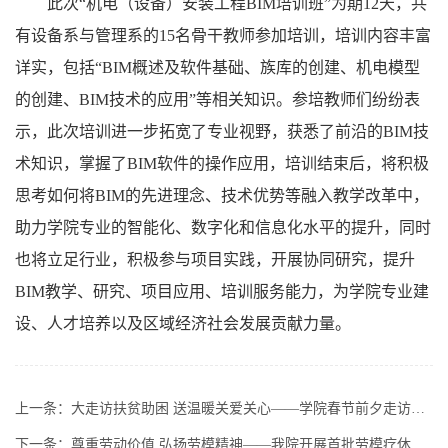
此次“机电（设备）安装工程BIM培训班”为期12天，共
有设备系与管理系的15名骨干教师参加培训，培训内容丰富
详实，包括“BIM概述及软件基础、族库的创建、机电模型
的创建、BIM技术的应用”等相关知识。参培教师们纷纷表
示，此次培训进一步拓宽了专业视野，获悉了前沿的BIM技
术知识，掌握了BIM软件的操作应用，培训结束后，将积极
思考如何将BIM的先进理念、技术优势等融入教学改革中，
助力学院专业的智能化、数字化和信息化水平的提升，同时
也将立足行业，积极参与项目实践，开展协同研究，提升
BIM教学、研究、项目应用、培训服务能力，为学院专业建
设、人才培养以及区域经济社会发展贡献力量。
上一条：
大走访扶贫助困 送温暖关爱关心——学院春节前夕走访慰问社区贫困户、生活困难职工、老党员、老干部
下一条：
尊重劳动价值 弘扬劳模精神——我院开展首批劳模疗休养活动